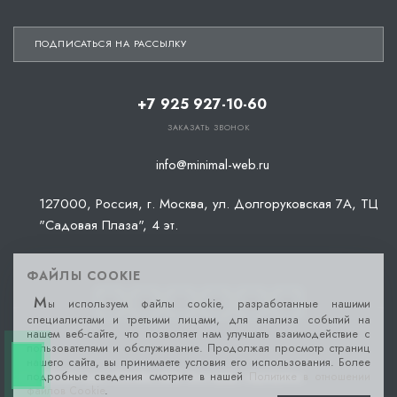
ПОДПИСАТЬСЯ НА РАССЫЛКУ
+7 925 927-10-60
ЗАКАЗАТЬ ЗВОНОК
info@minimal-web.ru
127000, Россия, г. Москва, ул. Долгоруковская 7А, ТЦ
"Садовая Плаза", 4 эт.
ФАЙЛЫ COOKIE
М
ы используем файлы cookie, разработанные нашими
специалистами и третьими лицами, для анализа событий на
нашем веб-сайте, что позволяет нам улучшать взаимодействие с
пользователями и обслуживание. Продолжая просмотр страниц
нашего сайта, вы принимаете условия его использования. Более
подробные сведения смотрите в нашей
Политике в отношении
2026 © Веб-студия MINIMAL-WEB. Все права защищены.
файлов Cookie
.