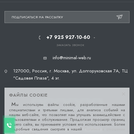
ПОДПИСАТЬСЯ НА РАССЫЛКУ
+7 925 927-10-60
ЗАКАЗАТЬ ЗВОНОК
info@minimal-web.ru
127000, Россия, г. Москва, ул. Долгоруковская 7А, ТЦ
"Садовая Плаза", 4 эт.
ФАЙЛЫ COOKIE
М
ы используем файлы cookie, разработанные нашими
специалистами и третьими лицами, для анализа событий на
нашем веб-сайте, что позволяет нам улучшать взаимодействие с
пользователями и обслуживание. Продолжая просмотр страниц
нашего сайта, вы принимаете условия его использования. Более
подробные сведения смотрите в нашей
Политике в отношении
2026 © Веб-студия MINIMAL-WEB. Все права защищены.
файлов Cookie
.