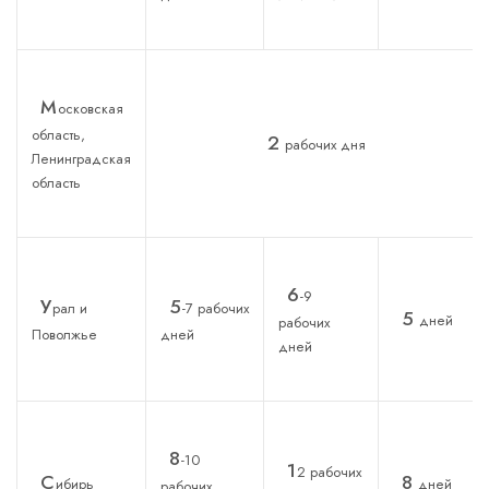
М
осковская
область,
2
рабочих дня
Ленинградская
область
6
-9
У
5
рал и
-7 рабочих
5
дней
рабочих
Поволжье
дней
дней
8
-10
1
2 рабочих
С
8
ибирь
дней
рабочих