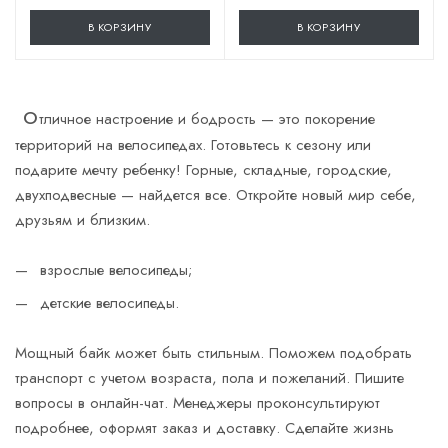
Диаметр колеса, дюйм
В КОРЗИНУ
В КОРЗИНУ
12
й
Конструкция руля
Прямая
О
тличное настроение и бодрость — это покорение
территорий на велосипедах. Готовьтесь к сезону или
подарите мечту ребенку! Горные, складные, городские,
двухподвесные — найдется все. Откройте новый мир себе,
друзьям и близким.
взрослые велосипеды;
детские велосипеды.
Мощный байк может быть стильным. Поможем подобрать
транспорт с учетом возраста, пола и пожеланий. Пишите
вопросы в онлайн-чат. Менеджеры проконсультируют
подробнее, оформят заказ и доставку. Сделайте жизнь