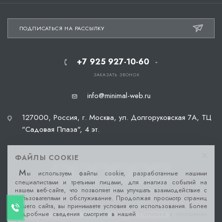
ПОДПИСАТЬСЯ НА РАССЫЛКУ
+7 925 927-10-60
ЗАКАЗАТЬ ЗВОНОК
info@minimal-web.ru
127000, Россия, г. Москва, ул. Долгоруковская 7А, ТЦ
"Садовая Плаза", 4 эт.
ФАЙЛЫ COOKIE
М
ы используем файлы cookie, разработанные нашими
специалистами и третьими лицами, для анализа событий на
нашем веб-сайте, что позволяет нам улучшать взаимодействие с
пользователями и обслуживание. Продолжая просмотр страниц
нашего сайта, вы принимаете условия его использования. Более
подробные сведения смотрите в нашей
Политике в отношении
2026 © Веб-студия MINIMAL-WEB. Все права защищены.
файлов Cookie
.